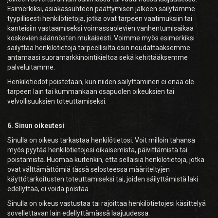
Esimerkiksi, asiakassuhteen päättymisen jälkeen säilytämme
tyypillisesti henkilötietoja, jotka ovat tarpeen vaatimuksiin tai
kanteisiin vastaamiseksi voimassaolevien vanhentumisaikaa
koskevien säännösten mukaisesti. Voimme myös esimerkiksi
säilyttää henkilötietoja tarpeellisilta osin noudattaaksemme
antamaasi suoramarkkinointikieltoa sekä kehittääksemme
palveluitamme.
Henkilötiedot poistetaan, kun niiden säilyttäminen ei enää ole
tarpeen lain tai kummankaan osapuolen oikeuksien tai
velvollisuuksien toteuttamiseksi.
6. Sinun oikeutesi
Sinulla on oikeus tarkastaa henkilötietosi. Voit milloin tahansa
myös pyytää henkilötietojesi oikaisemista, päivittämistä tai
poistamista. Huomaa kuitenkin, että sellaisia henkilötietoja, jotka
ovat välttämättömiä tässä selosteessa määriteltyjen
käyttötarkoitusten toteuttamiseksi tai, joiden säilyttämistä laki
edellyttää, ei voida poistaa.
Sinulla on oikeus vastustaa tai rajoittaa henkilötietojesi käsittelyä
sovellettavan lain edellyttämässä laajuudessa.