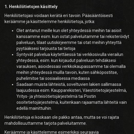
1. Henkilötietojen käsittely
Henkilötietojasi voidaan kerätä eri tavoin. Pääsääntöisesti
keräämme ja käsittelemme henkilötietoja, jotka:
Olet antanut meille kun olet yhteydessä meihin tai asioit
kanssamme esim. kun ostat palveluitamme tai rekisteröidyt
palveluun, tilaat uutiskirjeemme tai otat meihin yhteyttä
pyytääksesi tarjousta tai tietoja
Syntyvät palvelua käytettäessä tai verkkosivulla vierailun
yhteydessä, esim. kun kirjaudut palveluun tehdäksesi
varauksen, asioidessasi verkkokaupassamme tai olemalla
meihin yhteydessä muilla tavoin, kuten sähköpostitse,
puhelimitse tai sosiaalisessa mediassa
Saadaan muista lähteistä, soveltuvien lakien sallimassa
laajuudessa esim. Kaupparekisteri, Väestötietojärjestelmä,
Yritys- ja yhteisötietojärjestelmä tai Postin
osoitetietojärjestelmä, kuitenkaan rajaamatta lähteitä vain
edellä mainittuihin.
Henkilötietoja ei koskaan ole pakko antaa, mutta se voi rajata
mahdollisuuttamme tarjota palveluitamme.
Keräämme ja käsittelemme esimerkiksi seuraavia