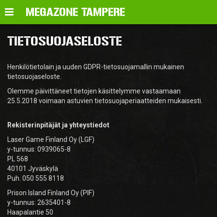
Valikko
MEGAZONE TAMPERE
TIETOSUOJASELOSTE
Henkilötietolain ja uuden GDPR-tietosuojamallin mukainen
tietosuojaseloste.
Olemme päivittäneet tietojen käsittelymme vastaamaan
25.5.2018 voimaan astuvien tietosuojaperiaatteiden mukaisesti.
Rekisterinpitäjät ja yhteystiedot
Laser Game Finland Oy (LGF)
y-tunnus: 0939065-8
PL 568
40101 Jyväskylä
Puh. 050 555 8118
Prison Island Finland Oy (PIF)
y-tunnus: 2635401-8
Haapalantie 50