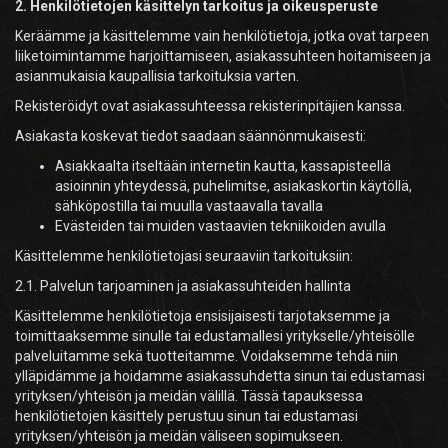
2. Henkilötietojen käsittelyn tarkoitus ja oikeusperuste
Keräämme ja käsittelemme vain henkilötietoja, jotka ovat tarpeen
liiketoimintamme harjoittamiseen, asiakassuhteen hoitamiseen ja
asianmukaisia kaupallisia tarkoituksia varten.
Rekisteröidyt ovat asiakassuhteessa rekisterinpitäjien kanssa.
Asiakasta koskevat tiedot saadaan säännönmukaisesti:
Asiakkaalta itseltään internetin kautta, kassapisteellä
asioinnin yhteydessä, puhelimitse, asiakaskortin käytöllä,
sähköpostilla tai muulla vastaavalla tavalla
Evästeiden tai muiden vastaavien tekniikoiden avulla
Käsittelemme henkilötietojasi seuraaviin tarkoituksiin:
2.1. Palvelun tarjoaminen ja asiakassuhteiden hallinta
Käsittelemme henkilötietoja ensisijaisesti tarjotaksemme ja
toimittaaksemme sinulle tai edustamallesi yritykselle/yhteisölle
palveluitamme sekä tuotteitamme. Voidaksemme tehdä niin
ylläpidämme ja hoidamme asiakassuhdetta sinun tai edustamasi
yrityksen/yhteisön ja meidän välillä. Tässä tapauksessa
henkilötietojen käsittely perustuu sinun tai edustamasi
yrityksen/yhteisön ja meidän väliseen sopimukseen.