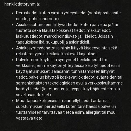
henkilötietoryhmiä:
Perustiedot, kuten nimi ja yhteystiedot (sähköpostiosoite,
osoite, puhelinnumero)
Asiakassuhteeseen liittyvät tiedot, kuten palvelua ja/tai
tuotetta sekä tilausta koskevat tiedot, maksutiedot,
laskutustiedot, markkinointiluvat- ja –kiellot. Joissain
tapauksissa ikä, sukupuoli ja asiointikieli.
Asiakasyhteydenotot ja niihin liittyvä kirjeenvaihto sekä
rekisteröityjen oikeuksia koskevat kirjaukset.
Palvelumme käytössä syntyneet henkilötiedot tai
verkkosivujemme käytön yhteydessä kerätyt tiedot esim.
käyttäjätunnukset, salasanat, tunnistamiseen liittyvät
tiedot, palvelun käyttöä koskevat lokitiedot, evästeiden tai
samankaltaisten teknologioiden avulla verkkosivuiltamme
kerätyt tiedot (laitetunnus- ja tyyppi, käyttöjärjestelmä ja
sovellusasetukset)
Muut tapauskohteisesti määritellyt tiedot antamasi
suostumuksen perusteella kuten tarvittaessa palvelun
tuottamiseen tarvittavaa tietoa esim. allergiat tai muu
vastaava tieto