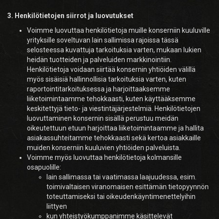
3. Henkilötietojen siirrot ja luovutukset
Voimme luovuttaa henkilötietoja muille konserniin kuuluville
yrityksille soveltuvan lain sallimissa rajoissa tässä
selosteessa kuvattuja tarkoituksia varten, mukaan lukien
heidän tuotteiden ja palveluiden markkinointiin.
Henkilötietoja voidaan siirtää konsernin yhtiöiden välillä
myös sisäisiä hallinnollisia tarkoituksia varten, kuten
raportointitarkoituksessa ja harjoittaaksemme
liiketoimintaamme tehokkaasti, kuten käyttääksemme
keskitettyjä tieto- ja viestintäjärjestelmiä. Henkilötietojen
luovuttaminen konsernin sisällä perustuu meidän
oikeutettuun etuun harjoittaa liiketoimintaamme ja hallita
asiakassuhteitamme tehokkaasti sekä kertoa asiakkaille
muiden konserniin kuuluvien yhtiöiden palveluista.
Voimme myös luovuttaa henkilötietoja kolmansille
osapuolille:
lain sallimassa tai vaatimassa laajuudessa, esim.
toimivaltaisen viranomaisen esittämän tietopyynnön
toteuttamiseksi tai oikeudenkäyntimenettelyihin
liittyen
kun yhteistyökumppanimme käsittelevät