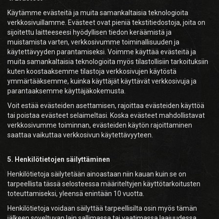
Käytämme evästeitä ja muita samankaltaisia teknologioita
verkkosivuillamme. Evästeet ovat pieniä tekstitiedostoja, joita on
sijoitettu laitteeseesi hyödyllisen tiedon keräämistä ja
muistamista varten, verkkosivumme toiminallisuuden ja
käytettävyyden parantamiseksi. Voimme käyttää evästeitä ja
muita samankaltaisia teknologioita myös tilastollisiin tarkoituksiin
kuten koostaaksemme tilastoja verkkosivujen käytöstä
ymmärtääksemme, kuinka käyttäjät käyttävät verkkosivuja ja
parantaaksemme käyttäjäkokemusta.
Voit estää evästeiden asettamisen, rajoittaa evästeiden käyttöä
tai poistaa evästeet selaimeltasi. Koska evästeet mahdollistavat
verkkosivumme toiminnan, evästeiden käytön rajoittaminen
saattaa vaikuttaa verkkosivun käytettävyyteen.
5. Henkilötietojen säilyttäminen
Henkilötietoja säilytetään ainoastaan niin kauan kuin se on
tarpeellista tässä selosteessa määriteltyjen käyttötarkoitusten
toteuttamiseksi, yleensä enintään 10 vuotta.
Henkilötietoja voidaan säilyttää tarpeellisilta osin myös tämän
jälkeen soveltuvan lain sallimassa tai vaatimassa laajuudessa.