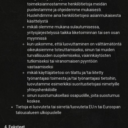
toimeksiannostamme henkilötietoja meidän
puolestamme ja ohjeidemme mukaisesti.
Huolehdimme aina henkilötietojesi asianmukaisesta
käsittelystä
mikäli olemme mukana sulautumisessa,
yritysjärjestelyssä taikka liiketoiminnan tai sen osan
myynnissä
kun uskomme, että luovuttaminen on välttämätöntä
oikeuksiemme toteuttamiseksi, sinun tai muiden
turvallisuuden suojelemiseksi, väärinkäytösten
tutkimiseksi tai viranomaisen pyyntöön
vastaamiseksi
mikäli käyttäjätietosi on tilattu ja/tai liitetty
työnantajasi toimesta ja/tai työnantajasi tietoihin,
luovutamme esimerkiksi suoritustietojasi nimetyille
yhteyshenkilöille
sinun suostumuksellasi osapuolille, joita suostumus
koskee.
Tietoja ei luovuteta tai siirretä/luovuteta EU:n tai Euroopan
talousalueen ulkopuolelle
4. Evästeet