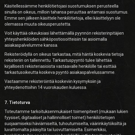
Käsitellessämme henkilötietojasi suostumuksen perusteella
sinulla on oikeus, milloin tahansa peruuttaa antamasi suostumus.
Emme sen jälkeen käsittele henkilötietoja, ellei käsittelyyn ole
olemassa muuta oikeusperustetta.
Voit käyttää oikeuksiasi lähettämällä pyynnön rekisterinpitäjien
yhteyshenkilöiden sähköpostiosoitteisiin tai asioimalla
asiakaspalvelumme kanssa.
Rekisteröidyllä on oikeus tarkastaa, mitä häntä koskevia tietoja
rekisteriin on tallennettu. Tarkastuspyyntö tulee lähettää
kirjallisesti rekisteriasioista vastaavalle henkilölle tai esittää
tarkastusoikeutta koskeva pyyntö asiakaspalvelussamme.
Vastaamme rekisteröintiä koskeviin kysymyksiin ja
yhteydenottoihin 14 vuorokauden kuluessa.
7. Tietoturva
Toteutamme tarkoituksenmukaiset toimenpiteet (mukaan lukien
fyysiset, digitaaliset ja hallinnolliset toimet) henkilötietojen
suojaamiseksi häviämiseltä, tuhoutumiselta, väärinkäytöksiltä ja
luvattomalta pääsyltä tai luovuttamiselta. Esimerkiksi,