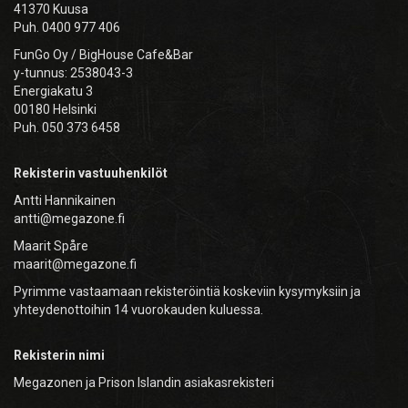
41370 Kuusa
Puh. 0400 977 406
FunGo Oy / BigHouse Cafe&Bar
y-tunnus: 2538043-3
Energiakatu 3
00180 Helsinki
Puh. 050 373 6458
Rekisterin vastuuhenkilöt
Antti Hannikainen
antti@megazone.fi
Maarit Spåre
maarit@megazone.fi
Pyrimme vastaamaan rekisteröintiä koskeviin kysymyksiin ja
yhteydenottoihin 14 vuorokauden kuluessa.
Rekisterin nimi
Megazonen ja Prison Islandin asiakasrekisteri