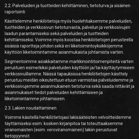
2.2. Palveluiden ja tuotteiden kehittäminen, tietoturva ja sisäinen
raportointi
Käsittelemme henkilötietoja myös huolehtiaksemme palveluiden,
tuotteiden ja verkkosivun tietoturvasta, palvelun ja verkkosivujen
laadun parantamiseksi sekä palveluiden ja tuotteiden
kehittämiseksi. Voimme myös koostaa henkilötietojen perusteella
sisäisiä raportteja johdon sekä eri liiketoimintoyksikköjemme
käyttöön liiketoimintamme asianmukaista johtamista varten.
Segmentoimme asiakkaitamme markkinointitoimenpiteitä varten
perustuen esimerkiksi palveluiden käyttöön ja/tai käyttäytymiseen
verkkosivuillamme. Näissä tapauksissa henkilötietojen käsittely
perustuu meidän oikeutettuun etuun varmistaa palveluidemme ja
verkkosivujemme asianmukainen tietoturva sekä saada riittävät ja
asianmukaiset tiedot palveluiden kehittämiseen ja
liiketoimintamme johtamiseen.
2.3. Lakien noudattaminen
Voimme käsitellä henkilötietojasi lakisääteisten velvoitteidemme
täyttämiseksi esim. koskien kirjanpitoa tai toteuttaaksemme
viranomaisten (esim. veroviranomainen) lakiin perustuvat
tietopyynnöt.