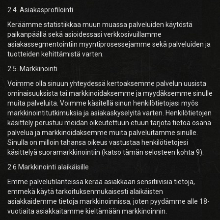
2.4. Asiakasprofilointi
Keräämme statistiikkaa muun muassa palveluiden käytöstä
paikanpäällä sekä asioidessasi verkkosivuillamme
asiakassegmentointiin myyntiprosessejamme sekä palveluiden ja
tuotteiden kehittämistä varten.
2.5. Markkinointi
Voimme olla sinuun yhteydessä kertoaksemme palvelun uusista
ominaisuuksista tai markkinoidaksemme ja myydäksemme sinulle
muita palveluita. Voimme käsitellä sinun henkilötietojasi myös
markkinointitutkimuksia ja asiakaskyselyitä varten. Henkilötietojen
käsittely perustuu meidän oikeutettuun etuun tarjota tietoa osana
palvelua ja markkinoidaksemme muita palveluitamme sinulle.
Sinulla on milloin tahansa oikeus vastustaa henkilötietojesi
käsittelyä suoramarkkinointiin (katso tämän selosteen kohta 9).
2.6 Markkinointi alaikäisille
Emme palvelutilanteissa kerää asiakkaan sensitiivisiä tietoja,
emmekä käytä tarkoituksenmukaisesti alaikäisten
asiakkaidemme tietoja markkinoinnissa, joten pyydämme alle 18-
vuotiaita asiakkaitamme kieltämään markkinoinnin.