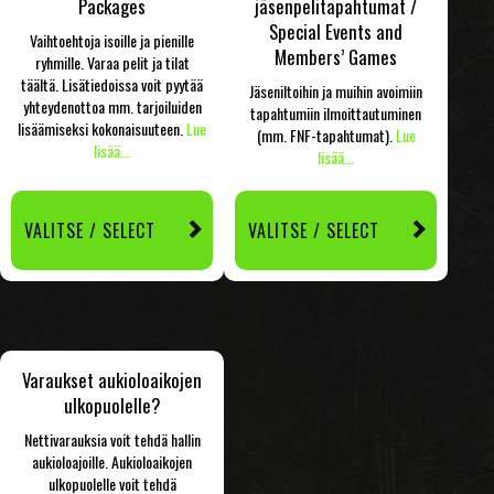
Packages
jäsenpelitapahtumat /
Special Events and
Vaihtoehtoja isoille ja pienille
Members’ Games
ryhmille. Varaa pelit ja tilat
täältä. Lisätiedoissa voit pyytää
Jäseniltoihin ja muihin avoimiin
yhteydenottoa mm. tarjoiluiden
tapahtumiin ilmoittautuminen
lisäämiseksi kokonaisuuteen.
Lue
(mm. FNF-tapahtumat).
Lue
lisää...
lisää...
VALITSE / SELECT
VALITSE / SELECT
Varaukset aukioloaikojen
ulkopuolelle?
Nettivarauksia voit tehdä hallin
aukioloajoille. Aukioloaikojen
ulkopuolelle voit tehdä