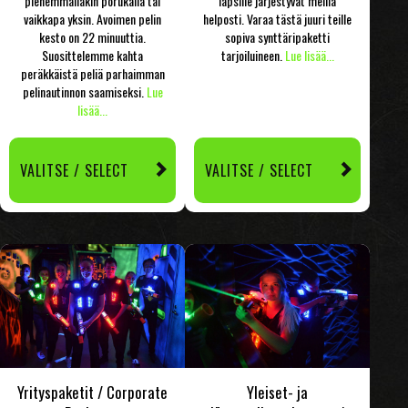
pienemmälläkin porukalla tai
lapsille järjestyvät meillä
vaikkapa yksin. Avoimen pelin
helposti. Varaa tästä juuri teille
kesto on 22 minuuttia.
sopiva synttäripaketti
Suosittelemme kahta
tarjoiluineen.
Lue lisää...
peräkkäistä peliä parhaimman
pelinautinnon saamiseksi.
Lue
lisää...
VALITSE / SELECT
VALITSE / SELECT
Yrityspaketit / Corporate
Yleiset- ja