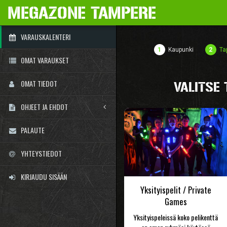
MEGAZONE TAMPERE
VARAUSKALENTERI
1
Kaupunki
2
Ta
OMAT VARAUKSET
OMAT TIEDOT
VALITSE
OHJEET JA EHDOT
PALAUTE
YHTEYSTIEDOT
KIRJAUDU SISÄÄN
Yksityispelit / Private
Games
Yksityispeleissä koko pelikenttä