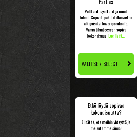
Parties
Polttarit, synttärit ja muut
bileet. Sopivat paketit illanvieton
alkajaisiksi kaveriporukoille.
Varaa tilanteeseen sopiva
kokonaisuus.
Lue lisää...
VALITSE / SELECT
Etkö löydä sopivaa
kokonaisuutta?
Ei hätää, ota meihin yhteyttä ja
me autamme sinua!