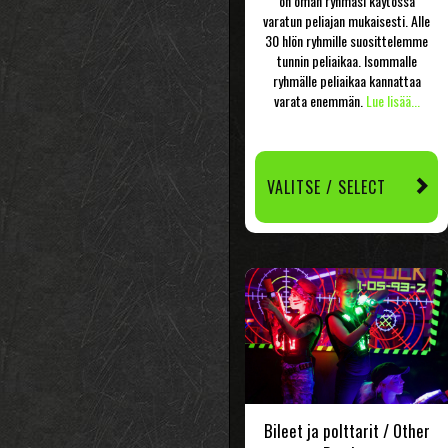
on oman ryhmäsi käytössä
varatun peliajan mukaisesti. Alle
30 hlön ryhmille suosittelemme
tunnin peliaikaa. Isommalle
ryhmälle peliaikaa kannattaa
varata enemmän.
Lue lisää...
VALITSE / SELECT
Bileet ja polttarit / Other