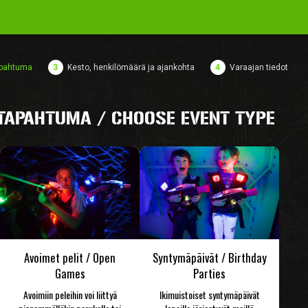
pahtuma
3
Kesto, henkilömäärä ja ajankohta
4
Varaajan tiedot
 TAPAHTUMA / CHOOSE EVENT TYPE
Avoimet pelit / Open
Syntymäpäivät / Birthday
Games
Parties
Avoimiin peleihin voi liittyä
Ikimuistoiset syntymäpäivät