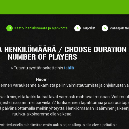
3
Kesto, henkilömäärä ja ajankohta
4
Tarjoilut
5
Varaajan tie
JA HENKILÖMÄÄRÄ / CHOOSE DURATION
NUMBER OF PLAYERS
» Tutustu synttäripaketteihin
täällä
Huom!
 ennen varauksenne alkamista peliin valmistautumista ja ohjeistusta va
ävästi niin, että kaikki kutsuttavat varmasti mahtuvat mukaan. Voit muu
jestelmässämme itse vielä 72 tuntia ennen tapahtumaa ja sairaustap
nä päivänä ottamalla meihin yhteyttä. Henkilömäärän lisääminen jälkeen
ruuhka-aikoinamme olla vaikeaa.
oit tiedustella puhelimitse myös aukioloajan ulkopuolella olevia peliaikoja.