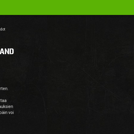
dot
 AND
rten.
ttaa
auksien
päin voi