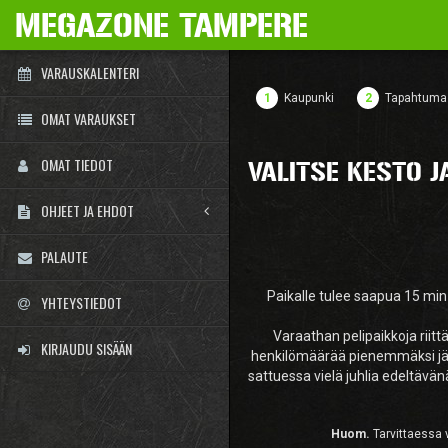
MEGAZONE TAMPERE
VARAUSKALENTERI
1
Kaupunki
2
Tapahtuma
OMAT VARAUKSET
OMAT TIEDOT
VALITSE KESTO 
OHJEET JA EHDOT
PALAUTE
Paikalle tulee saapua 15 min
YHTEYSTIEDOT
Varaathan pelipaikkoja riitt
KIRJAUDU SISÄÄN
henkilömäärää pienemmäksi jär
sattuessa vielä juhlia edeltävä
Huom.
Tarvittaessa v