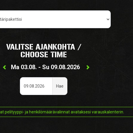
VALITSE AJANKOHTA /
CHOOSE TIME
Ma 03.08. - Su 09.08.2026
P
Pvm
Hae
Custom
vat pelityyppi- ja henkilömäärävalinnat avataksesi varauskalenterin.