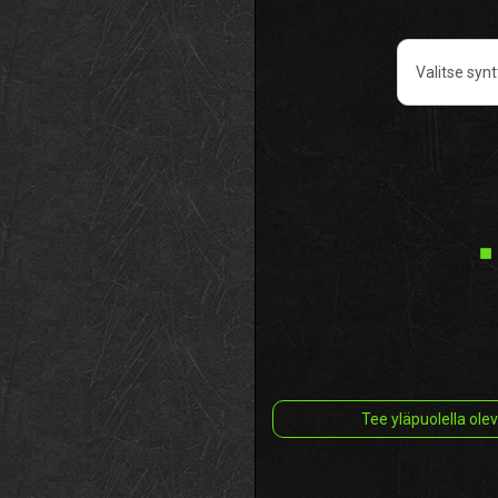
Pelityyppi
Tee yläpuolella ole